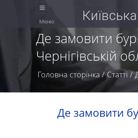
КИЇВСЬКА
Київська
Меню
БУРОВА
Де замовити бур
Чернігівській об
КОМПАНІЯ
Головна сторінка
/
Статті
/
Фізичним
Де замовити бу
Ми
особам
працюємо