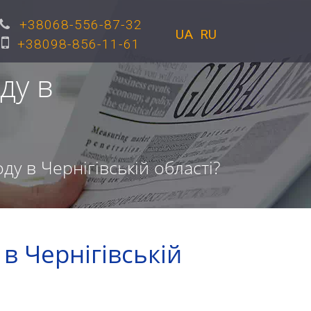
+38068-556-87-32
UA
RU
+38098-856-11-61
ду в
у в Чернігівській області?
в Чернігівській