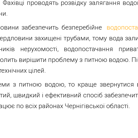
 Фахівці проводять розвідку залягання водо
ни.
дловини забезпечить безперебійне
водопоста
свердловини захищені трубами, тому вода зал
ників нерухомості, водопостачання прив
волить вирішити проблему з питною водою. 
технічних цілей.
еми з питною водою, то краще звернутися 
тий, швидкий і ефективний спосіб забезпечит
ацює по всіх районах Чернігівської області.