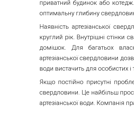
приватний будинок або котедж.
info@1kbk.com.ua
оптимальну глибину свердлови
Наявність артезіанської свер
круглий рік. Внутрішні стінки 
домішок. Для багатьох влас
артезіанської свердловини доз
води вистачить для особистих і 
Якщо постійно присутні пробл
свердловини. Це найбільш прос
артезіанської води. Компанія пр