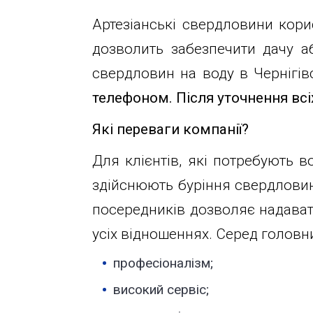
з
Юридичним
Артезіанські свердловини кори
9:00
дозволить забезпечити дачу 
до
особам
свердловин на воду в Чернігів
18:00
телефоном. Після уточнення всі
Пн.
Ціни
Які переваги компанії?
Вт.
Ср.
Для клієнтів, які потребують в
Розрахунок
Чт.
здійснюють буріння свердловини 
Пт.
посередників дозволяє надават
вартості
Сб.
усіх відношеннях. Серед головн
Нд.
Карта
професіоналізм;
Адреса:
м.Київ
високий сервіс;
вул.