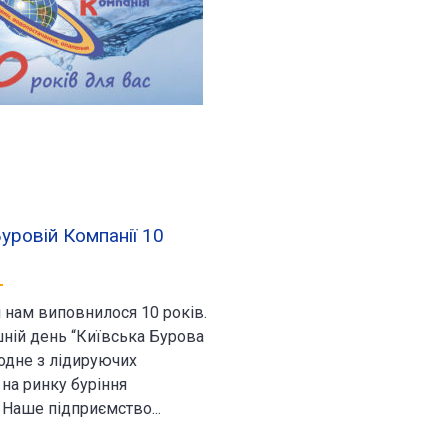
Буровій Компанії 10
 нам виповнилося 10 років.
шній день “Київська Бурова
одне з лідируючих
на ринку буріння
Наше підприємство...