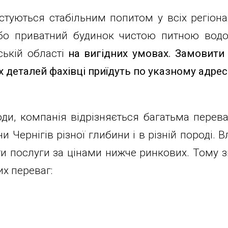
стуються стабільним попитом у всіх регіона
або приватний будинок чистою питною водо
ській області
на вигідних умовах. Замовити
х деталей фахівці приїдуть по указному адрес
оди, компанія відрізняється багатьма перев
Чернігів різної глибини і в різній породі. 
и послуги за цінами нижче ринкових. Тому з
их переваг: