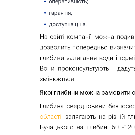
глибин
оперативність;
Велика
Окружна,
гарантія;
Новини
4
доступна ціна.
(біля
На сайті компанії можна подиви
гіпермаркету
Статті
Ашан)
дозволить попередньо визначити
глибини залягання води і термі
Відгуки
+38044-
Вони проконсультують і дадут
221-
змінюється.
02-
Контакти
02
Якої глибини можна замовити 
+38098-
Глибина свердловини безпосер
856-
області
залягають на різній г
11-
Бучацького на глибині 60 -12
61