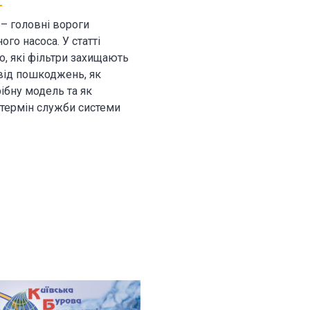
 – головні вороги
го насоса. У статті
о, які фільтри захищають
від пошкоджень, як
ібну модель та як
термін служби системи