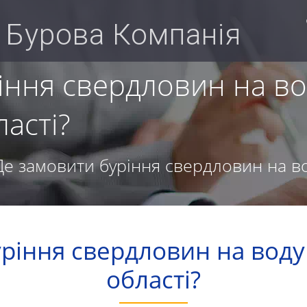
 Бурова Компанія
іння свердловин на во
ласті?
Де замовити буріння свердловин на вод
ріння свердловин на воду 
області?