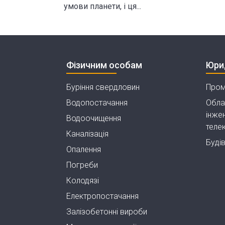
умови планети, і ця...
Фізичним особам
Юри
Буріння свердловин
Пром
Водопостачання
Обла
інжен
Водоочищення
теле
Каналізація
Буді
Опалення
Погреби
Колодязі
Електропостачання
Залізобетонні вироби