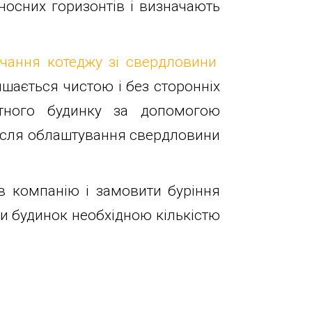
носних горизонтів і визначають
чання котеджу зі свердловини
ишається чистою і без сторонніх
атного будинку за допомогою
Після облаштування свердловини
в компанію і замовити буріння
и будинок необхідною кількістю