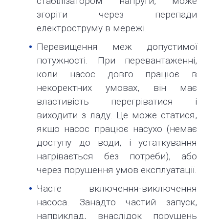
стабілізатором напруги, може
згоріти через перепади
електроструму в мережі.
Перевищення меж допустимої
потужності. При перевантаженні,
коли насос довго працює в
некоректних умовах, він має
властивість перегріватися і
виходити з ладу. Це може статися,
якщо насос працює насухо (немає
доступу до води, і устаткування
нагрівається без потреби), або
через порушення умов експлуатації.
Часте включення-виключення
насоса. Занадто частий запуск,
наприклад, внаслідок порушень