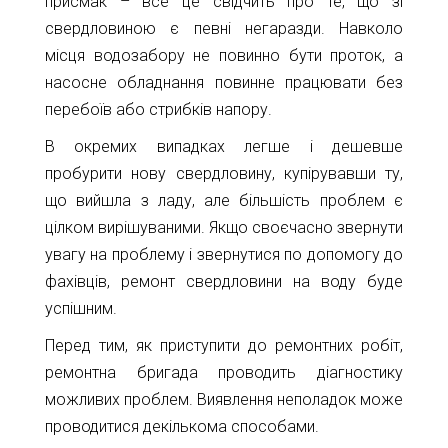
присмак – все це свідчить про те, що зі
11-
свердловиною є певні негаразди. Навколо
61
місця водозабору не повинно бути проток, а
info@1kbk.com.ua
насосне обладнання повинне працювати без
перебоїв або стрибків напору.
В окремих випадках легше і дешевше
пробурити нову свердловину, купірувавши ту,
що вийшла з ладу, але більшість проблем є
цілком вирішуваними. Якщо своєчасно звернути
увагу на проблему і звернутися по допомогу до
фахівців, ремонт свердловини на воду буде
успішним.
Перед тим, як приступити до ремонтних робіт,
ремонтна бригада проводить діагностику
можливих проблем. Виявлення неполадок може
проводитися декількома способами.