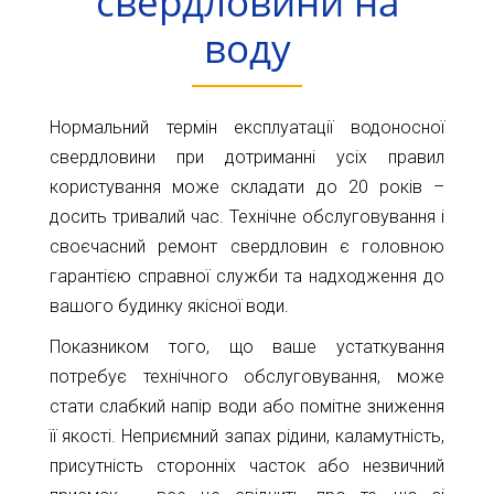
свердловини на
Карта
Пт.
воду
Сб.
глибин
Нд.
Адреса:
Новини
Нормальний термін експлуатації водоносної
м.Київ
вул.
Статті
свердловини при дотриманні усіх правил
Велика
користування може складати до 20 років –
Окружна,
Відгуки
досить тривалий час. Технічне обслуговування і
4
(біля
своєчасний ремонт свердловин є головною
Контакти
гіпермаркету
гарантією справної служби та надходження до
Ашан)
вашого будинку якісної води.
+38044-
Показником того, що ваше устаткування
221-
потребує технічного обслуговування, може
02-
стати слабкий напір води або помітне зниження
02
її якості. Неприємний запах рідини, каламутність,
+38098-
присутність сторонніх часток або незвичний
856-