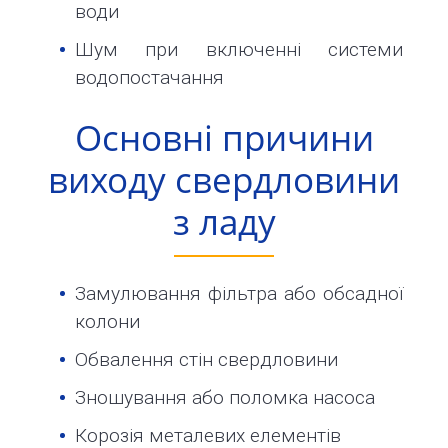
11-
води
61
Шум при включенні системи
info@1kbk.com.ua
водопостачання
Основні причини
виходу свердловини
з ладу
Замулювання фільтра або обсадної
колони
Обвалення стін свердловини
Зношування або поломка насоса
Корозія металевих елементів