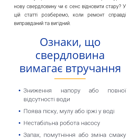
Карта
Пт.
нову свердловину чи є сенс відновити стару? У
Сб.
цій статті розберемо, коли ремонт справді
глибин
Нд.
виправданий та вигідний.
Адреса:
Новини
м.Київ
Ознаки, що
вул.
Статті
Велика
свердловина
Окружна,
Відгуки
4
вимагає втручання
(біля
Контакти
гіпермаркету
Ашан)
Зниження напору або повної
+38044-
відсутності води
221-
Поява піску, мулу або іржі у воді
02-
02
Нестабільна робота насосу
+38098-
Запах, помутніння або зміна смаку
856-