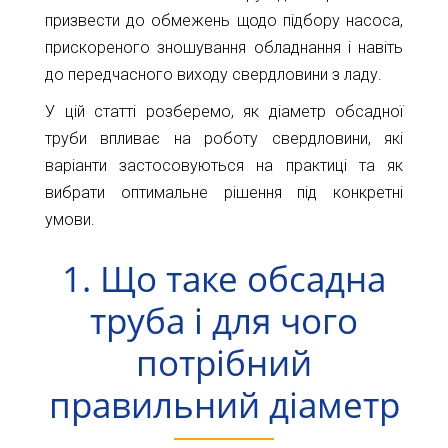
Карта
Пт.
призвести до обмежень щодо підбору насоса,
Сб.
прискореного зношування обладнання і навіть
глибин
Нд.
до передчасного виходу свердловини з ладу.
Адреса:
Новини
У цій статті розберемо, як діаметр обсадної
м.Київ
вул.
труби впливає на роботу свердловини, які
Статті
Велика
варіанти застосовуються на практиці та як
Окружна,
Відгуки
вибрати оптимальне рішення під конкретні
4
умови.
(біля
Контакти
гіпермаркету
1. Що таке обсадна
Ашан)
труба і для чого
+38044-
221-
потрібний
02-
02
правильний діаметр
+38098-
856-