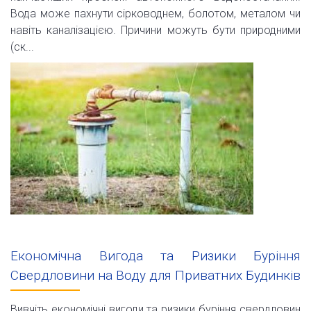
Вода може пахнути сірководнем, болотом, металом чи
навіть каналізацією. Причини можуть бути природними
(ск...
Економічна Вигода та Ризики Буріння
Свердловини на Воду для Приватних Будинків
Вивчіть економічні вигоди та ризики буріння свердловин