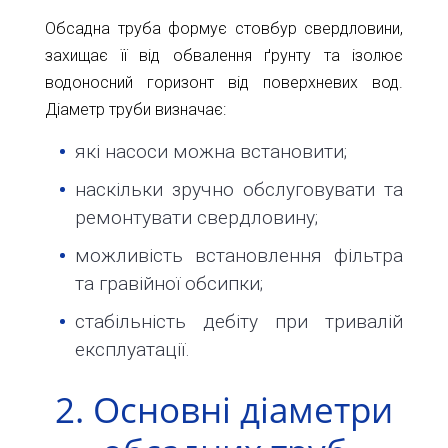
11-
Обсадна труба формує стовбур свердловини,
61
захищає її від обвалення ґрунту та ізолює
info@1kbk.com.ua
водоносний горизонт від поверхневих вод.
Діаметр труби визначає:
які насоси можна встановити;
наскільки зручно обслуговувати та
ремонтувати свердловину;
можливість встановлення фільтра
та гравійної обсипки;
стабільність дебіту при тривалій
експлуатації.
2. Основні діаметри