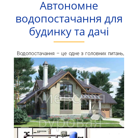
Автономне
Карта
Пт.
Сб.
водопостачання для
глибин
Нд.
будинку та дачі
Адреса:
Новини
м.Київ
вул.
Статті
Велика
Водопостачання – це одне з головних питань,
Окружна,
Відгуки
4
(біля
Контакти
гіпермаркету
Ашан)
+38044-
221-
02-
02
+38098-
856-