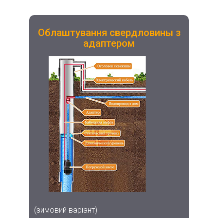
Облаштування свердловины з
адаптером
(зимовий варіант)