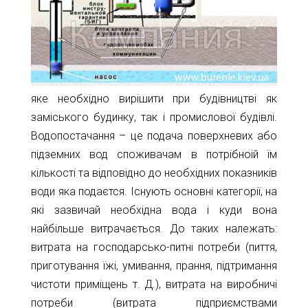
11-
61
info@1kbk.com.ua
яке необхідно вирішити при будівництві як
заміського будинку, так і промислової будівлі.
Водопостачання – це подача поверхневих або
підземних вод споживачам в потрібноій їм
кількості та відповідно до необхідних показників
води яка подаєтся. Існують основні категорії, на
які зазвичай необхідна вода і куди вона
найбільше витрачається. До таких належать:
витрата на господарсько-питні потреби (пиття,
приготування їжі, умивання, прання, підтримання
чистоти приміщень т. Д.), витрата на виробничі
потреби (витрата підприємствами