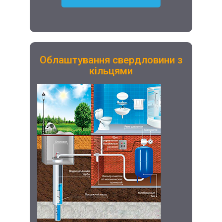
Облаштування свердловини з
кільцями