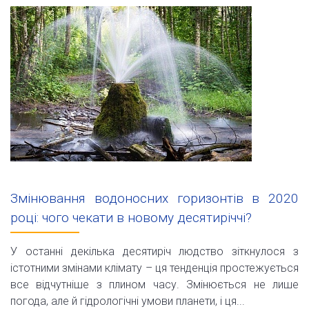
Змінювання водоносних горизонтів в 2020
році: чого чекати в новому десятиріччі?
У останні декілька десятиріч людство зіткнулося з
істотними змінами клімату – ця тенденція простежується
все відчутніше з плином часу. Змінюється не лише
погода, але й гідрологічні умови планети, і ця...