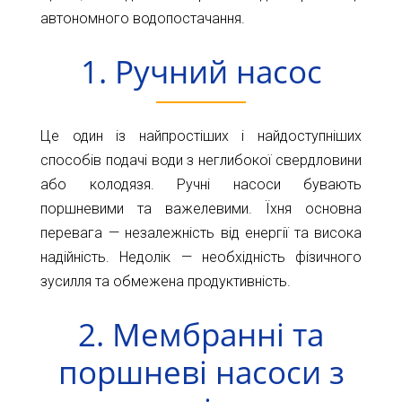
Карта
Пт.
автономного водопостачання.
Сб.
глибин
1. Ручний насос
Нд.
Адреса:
Новини
м.Київ
вул.
Статті
Це один із найпростіших і найдоступніших
Велика
способів подачі води з неглибокої свердловини
Окружна,
Відгуки
4
або колодязя. Ручні насоси бувають
(біля
Контакти
поршневими та важелевими. Їхня основна
гіпермаркету
перевага — незалежність від енергії та висока
Ашан)
надійність. Недолік — необхідність фізичного
+38044-
зусилля та обмежена продуктивність.
221-
2. Мембранні та
02-
02
поршневі насоси з
+38098-
856-