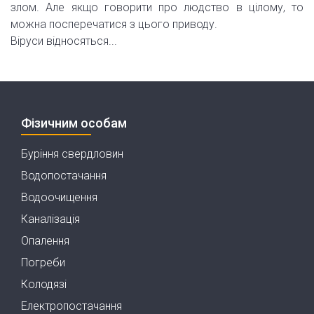
злом. Але якщо говорити про людство в цілому, то
можна посперечатися з цього приводу.
Віруси відносяться...
Фізичним особам
Буріння свердловин
Водопостачання
Водоочищення
Каналізація
Опалення
Погреби
Колодязі
Електропостачання