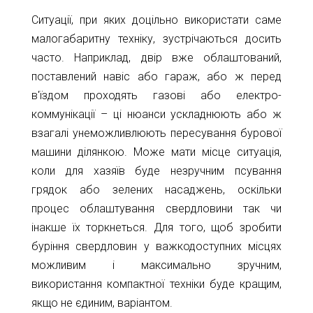
11-
Ситуації, при яких доцільно використати саме
61
малогабаритну техніку, зустрічаються досить
info@1kbk.com.ua
часто. Наприклад, двір вже облаштований,
поставлений навіс або гараж, або ж перед
в'їздом проходять газові або електро-
коммунікації – ці нюанси ускладнюють або ж
взагалі унеможливлюють пересування бурової
машини ділянкою. Може мати місце ситуація,
коли для хазяїв буде незручним псування
грядок або зелених насаджень, оскільки
процес облаштування свердловини так чи
інакше їх торкнеться. Для того, щоб зробити
буріння свердловин у важкодоступних місцях
можливим і максимально зручним,
використання компактної техніки буде кращим,
якщо не єдиним, варіантом.