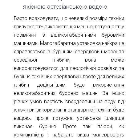
якісною артезіанською водою.
Варто враховувати, що невеликі розміри техніки
припускають використання меншої потужності у
порівнянні з великогабаритними буровими
машинами. Малогабаритна установка найкраще
справляється з бурінням свердловин малої та
середньої глибини, вона може
використовуватися для геологічної розвідки та
буріння технічних свердловин, проте для великих
глибин доцільнішим буде використання
великогабаритних бурових машин. За інших
рівних умов вартість свердловини на воду під
ключ при використанні стандартної техніки буде
вищою, проте потужна установка швидше
виконає буріння. Проте такі плюси, як
компактність і набагато вища маневровість