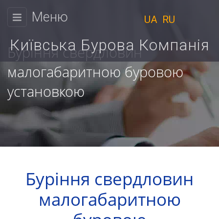
Меню
UA
RU
КИЇВСЬКА
БУРОВА
Київська Бурова Компанія
Буріння свердловин
КОМПАНІЯ
малогабаритною буровою
Фізичним
установкою
Ми
особам
працюємо
Юридичним
з
9:00
особам
до
Ціни
18:00
Буріння свердловин
Пн.
Розрахунок
малогабаритною
Вт.
вартості
Ср.
Чт.