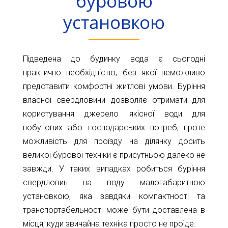
буровою
Карта
Пт.
установкою
Сб.
глибин
Нд.
Адреса:
Новини
Підведена до будинку вода є сьогодні
м.Київ
вул.
Статті
практично необхідністю, без якої неможливо
Велика
представити комфортні житлові умови. Буріння
Окружна,
Відгуки
власної свердловини дозволяє отримати для
4
(біля
користування джерело якісної води для
Контакти
гіпермаркету
побутових або господарських потреб, проте
Ашан)
можливість для проїзду на ділянку досить
великої бурової техніки є присутньою далеко не
+38044-
завжди. У таких випадках робиться буріння
221-
02-
свердловин на воду малогабаритною
02
установкою, яка завдяки компактності та
+38098-
транспортабельності може бути доставлена в
856-
місця, куди звичайна техніка просто не проїде.