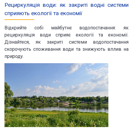
Рециркуляція води: як закриті водні системи
сприяють екології та економії
Відкрийте собі майбутнє водопостачання: як
рециркуляція води сприяє екології та економії.
Дізнайтеся, як закриті системи водопостачання
скорочують споживання води та знижують вплив на
природу.