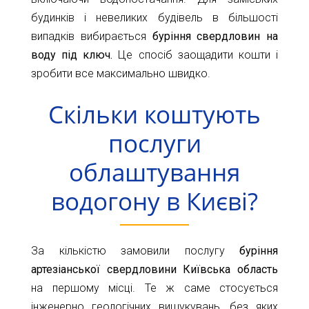
11-
будинків і невеликих будівель в більшості
61
випадків вибирається
буріння свердловин на
info@1kbk.com.ua
воду під ключ.
Це спосіб заощадити кошти і
зробити все максимально швидко.
Скільки коштують
послуги
облаштування
водогону в Києві?
За кількістю замовили послугу
буріння
артезіанської свердловини Київська область
на першому місці. Те ж саме стосується
інженерно геологічних вишукувань, без яких