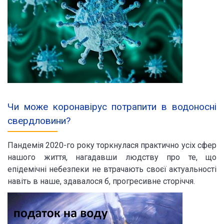
Чи може коронавірус потрапити в водоносні
свердловини?
Пандемія 2020-го року торкнулася практично усіх сфер
нашого життя, нагадавши людству про те, що
епідемічні небезпеки не втрачають своєї актуальності
навіть в наше, здавалося б, прогресивне сторіччя.