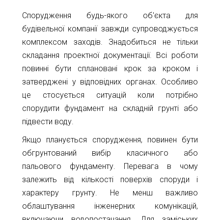
Карта
Пт.
Спорудження будь-якого об'єкта для
Сб.
глибин
будівельної компанії завжди супроводжується
Нд.
комплексом заходів. Знадобиться не тільки
Адреса:
Новини
складання проектної документації. Всі роботи
м.Київ
вул.
повинні бути сплановані крок за кроком і
Статті
Велика
затверджені у відповідних органах. Особливо
Окружна,
Відгуки
це стосується ситуацій коли потрібно
4
спорудити фундамент на складній грунті або
(біля
Контакти
гіпермаркету
підвести воду.
Ашан)
Якщо планується спорудження, повинен бути
+38044-
обгрунтований вибір класичного або
221-
пальового фундаменту. Перевага в чому
02-
залежить від кількості поверхів споруди і
02
характеру грунту. Не менш важливо
+38098-
облаштування інженерних комунікацій,
856-
включаючи водопостачання. Для заміських