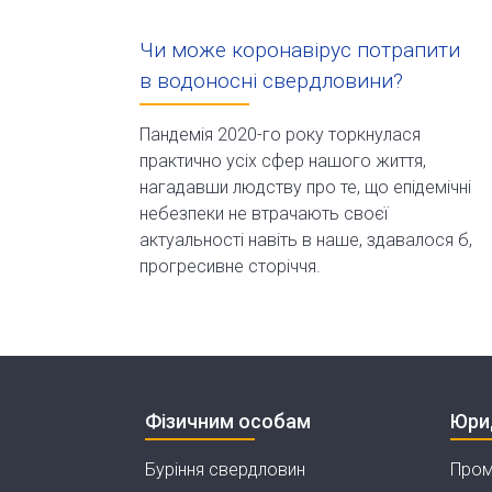
Чи може коронавірус потрапити
в водоносні свердловини?
Пандемія 2020-го року торкнулася
практично усіх сфер нашого життя,
нагадавши людству про те, що епідемічні
небезпеки не втрачають своєї
актуальності навіть в наше, здавалося б,
прогресивне сторіччя.
Фізичним особам
Юри
Буріння свердловин
Пром