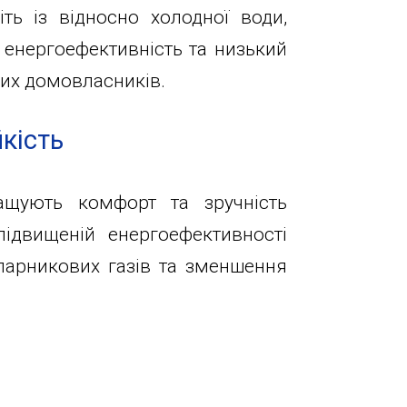
ть із відносно холодної води,
а енергоефективність та низький
них домовласників.
кість
ращують комфорт та зручність
ідвищеній енергоефективності
парникових газів та зменшення