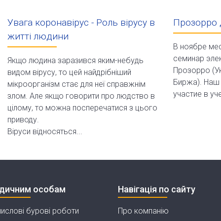
Увага коронавірус - Роль вірусу в
Прозорро 
житті людини
В ноябре ме
семинар эле
Якщо людина заразився яким-небудь
Прозорро (У
видом вірусу, то цей найдрібніший
Биржа). Наш
мікроорганізм стає для неї справжнім
участие в уч
злом. Але якщо говорити про людство в
цілому, то можна посперечатися з цього
приводу.
Віруси відносяться...
дичним особам
Навігація по сайту
ислові бурові роботи
Про компанію