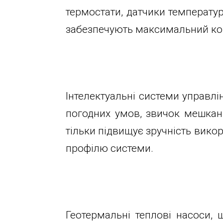
глибин
Велика
термостати, датчики температу
Окружна,
забезпечують максимальний ком
Новини
4
(біля
гіпермаркету
Статті
Ашан)
Інтелектуальні системи управ
Відгуки
+38044-
погодних умов, звичок мешкан
221-
тільки підвищує зручність вико
02-
Контакти
профілю системи.
02
+38098-
856-
11-
61
Геотермальні теплові насоси,