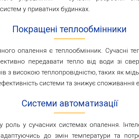
систем у приватних будинках.
Покращені теплообмінники
яного опалення є теплообмінник. Сучасні т
ефективно передавати тепло від води зі св
ів з високою теплопровідністю, таких як мідь
ефективність системи та знижує споживання ен
Системи автоматизації
у роль у сучасних системах опалення. Інте
 адаптуючись до змін температури та потр