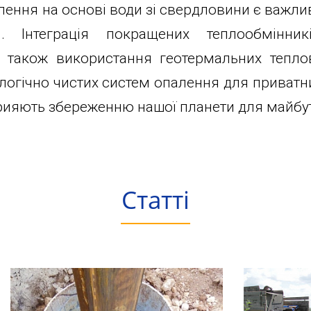
алення на основі води зі свердловини є важли
 Інтеграція покращених теплообмінник
 а також використання геотермальних тепл
логічно чистих систем опалення для приватних
прияють збереженню нашої планети для майбут
Статті