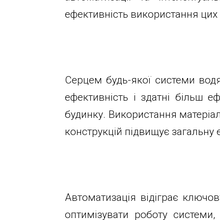
з
Юридичним
ефективність використання цих 
9:00
до
особам
18:00
Пн.
Ціни
Серцем будь-якої системи вод
Вт.
ефективність і здатні більш 
Ср.
Розрахунок
будинку. Використання матеріал
Чт.
конструкцій підвищує загальну 
Пт.
вартості
Сб.
Нд.
Карта
Адреса:
Автоматизація відіграє ключов
м.Київ
вул.
оптимізувати роботу системи,