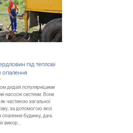
ердловин під теплові
я опалення
ом дедалі популярнішими
ві насосні системи. Вони
як частиною загальної
ріву, за допомогою якої
 опалення будинку, дачі,
х викор...