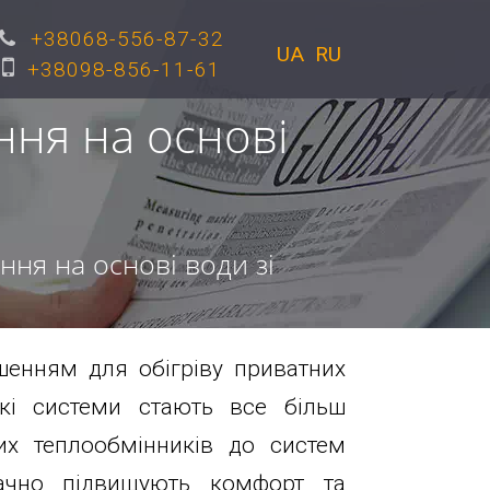
+38068-556-87-32
UA
RU
+38098-856-11-61
ння на основі
ння на основі води зі
шенням для обігріву приватних
такі системи стають все більш
их теплообмінників до систем
начно підвищують комфорт та