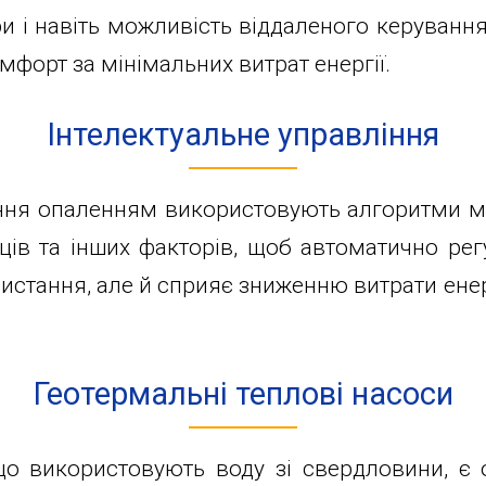
ри і навіть можливість віддаленого керуванн
форт за мінімальних витрат енергії.
Інтелектуальне управління
ління опаленням використовують алгоритми м
ців та інших факторів, щоб автоматично рег
ристання, але й сприяє зниженню витрати ене
Геотермальні теплові насоси
 що використовують воду зі свердловини, є 