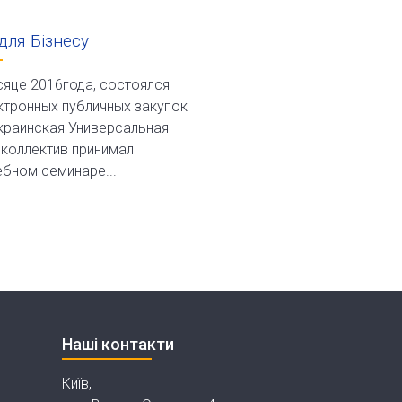
для Бізнесу
сяце 2016года, состоялся
ктронных публичных закупок
краинская Универсальная
 коллектив принимал
ебном семинаре...
Наші контакти
Київ,