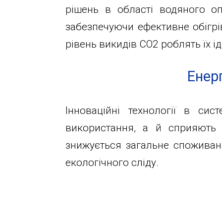
info@1kbk.com.ua
рішень в області водяного оп
забезпечуючи ефективне обігрів
рівень викидів CO2 роблять їх 
Енерг
Інноваційні технології в си
використання, а й сприяють 
знижується загальне споживан
екологічного сліду.