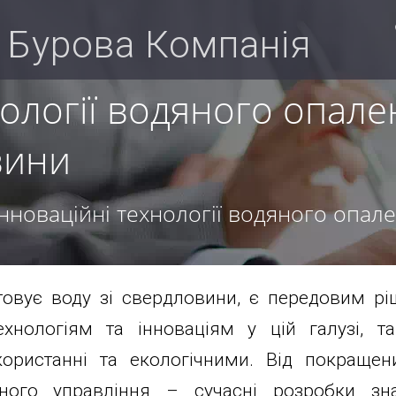
 Бурова Компанія
нології водяного опале
вини
Інноваційні технології водяного опале
овує воду зі свердловини, є передовим рі
ехнологіям та інноваціям у цій галузі, 
ористанні та екологічними. Від покращен
ального управління – сучасні розробки з