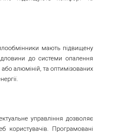
еплообмінники мають підвищену
ердловини до системи опалення
 або алюміній, та оптимізованих
ергії.
лектуальне управління дозволяє
еб користувачів. Програмовані