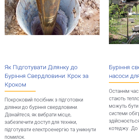
Як Підготувати Ділянку до
Буріння св
Буріння Свердловини: Крок за
насоси дл
Кроком
Останнім час
стають тепло
Покроковий посібник з підготовки
можуть бути 
ділянки до буріння свердловини.
системи обіг
Дізнайтеся, як вибрати місце,
здійснюється
забезпечити доступ для техніки,
котеджу. До ї
підготувати електроенергію та уникнути
помилок.