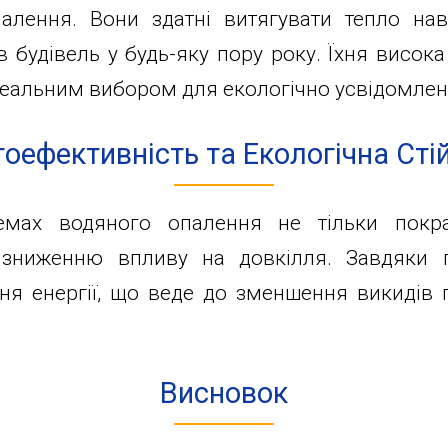
алення. Вони здатні витягувати тепло наві
 будівель у будь-яку пору року. Їхня висок
ідеальним вибором для екологічно усвідомле
оефективність та Екологічна Стій
стемах водяного опалення не тільки пок
зниженню впливу на довкілля. Завдяки п
ня енергії, що веде до зменшення викидів 
Висновок