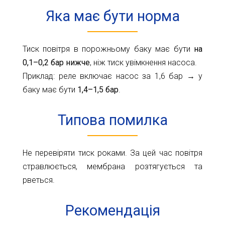
11-
Яка має бути норма
61
info@1kbk.com.ua
Тиск повітря в порожньому баку має бути
на
0,1–0,2 бар нижче
, ніж тиск увімкнення насоса.
Приклад: реле включає насос за 1,6 бар → у
баку має бути
1,4–1,5 бар
.
Типова помилка
Не перевіряти тиск роками. За цей час повітря
стравлюється, мембрана розтягується та
рветься.
Рекомендація