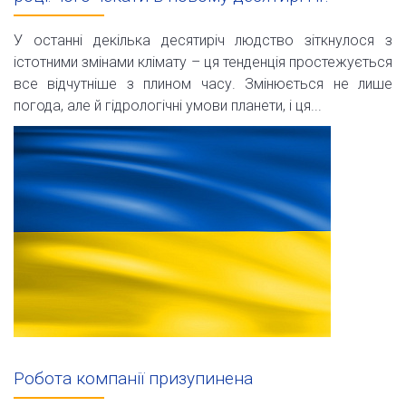
У останні декілька десятиріч людство зіткнулося з
істотними змінами клімату – ця тенденція простежується
все відчутніше з плином часу. Змінюється не лише
погода, але й гідрологічні умови планети, і ця...
Робота компанії призупинена