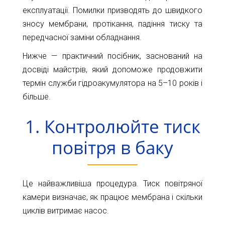
Карта
Пт.
експлуатації. Помилки призводять до швидкого
Сб.
зносу мембрани, протікання, падіння тиску та
глибин
Нд.
передчасної заміни обладнання.
Адреса:
Новини
Нижче — практичний посібник, заснований на
м.Київ
вул.
досвіді майстрів, який допоможе продовжити
Статті
Велика
термін служби гідроакумулятора на 5–10 років і
Окружна,
Відгуки
більше.
4
(біля
Контакти
1. Контролюйте тиск
гіпермаркету
Ашан)
повітря в баку
+38044-
221-
02-
Це найважливіша процедура. Тиск повітряної
02
камери визначає, як працює мембрана і скільки
+38098-
циклів витримає насос.
856-