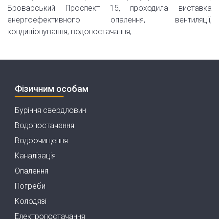
Броварський Проспект 15, проходила виставка
енергоефективного опалення, вентиляції,
кондиціонування, водопостачання,...
Фізичним особам
Буріння свердловин
Водопостачання
Водоочищення
Каналізація
Опалення
Погреби
Колодязі
Електропостачання