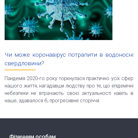
Чи може коронавірус потрапити в водоносні
свердловини?
Пандемія 2020-го року торкнулася практично усіх сфер
нашого життя, нагадавши людству про те, що епідемічні
небезпеки не втрачають своєї актуальності навіть в
наше, здавалося б, прогресивне сторіччя.
Фізичним особам