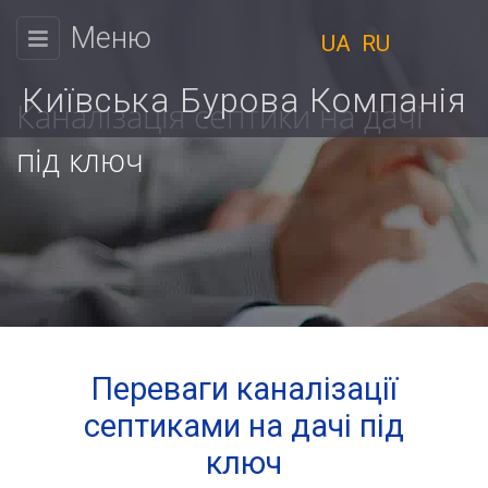
Меню
UA
RU
КИЇВСЬКА
БУРОВА
Київська Бурова Компанія
Каналізація септики на дачі
КОМПАНІЯ
під ключ
Фізичним
Ми
особам
працюємо
Юридичним
з
9:00
особам
до
Ціни
18:00
Переваги каналізації
Пн.
Розрахунок
септиками на дачі під
Вт.
вартості
Ср.
ключ
Чт.