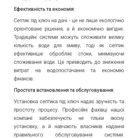
11-
Ефективність та економія:
61
info@1kbk.com.ua
Септик під ключ на дачі - це не лише екологічно
орієнтоване рішення, а й економічно вигідне.
Традиційні системи можуть споживати велику
кількість води для змиву, тоді як септик
ефективніше обробляє стоки, мінімізуючи
споживання води. Це призводить до зниження
витрат на водопостачання та економію
фінансів.
Простота встановлення та обслуговування:
Установка септика під ключ надає зручність та
простоту процесу. Професійні фахівці нашої
компанії забезпечують не тільки якісну
установку, а й навчають власників надання
правильного обслуговування системи.