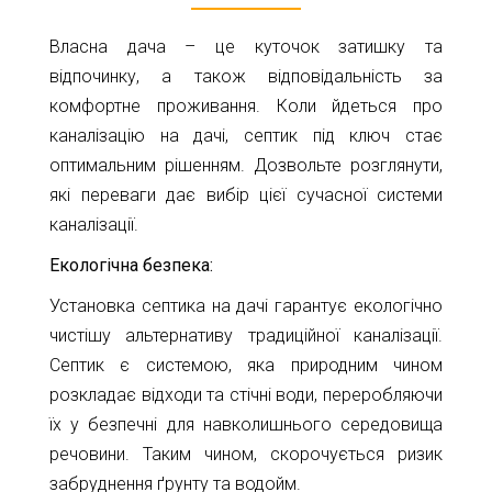
Карта
Пт.
Сб.
Власна дача – це куточок затишку та
глибин
Нд.
відпочинку, а також відповідальність за
комфортне проживання. Коли йдеться про
Адреса:
Новини
м.Київ
каналізацію на дачі, септик під ключ стає
вул.
Статті
оптимальним рішенням. Дозвольте розглянути,
Велика
які переваги дає вибір цієї сучасної системи
Окружна,
Відгуки
4
каналізації.
(біля
Контакти
Екологічна безпека:
гіпермаркету
Ашан)
Установка септика на дачі гарантує екологічно
чистішу альтернативу традиційної каналізації.
+38044-
221-
Септик є системою, яка природним чином
02-
розкладає відходи та стічні води, переробляючи
02
їх у безпечні для навколишнього середовища
+38098-
речовини. Таким чином, скорочується ризик
856-
забруднення ґрунту та водойм.