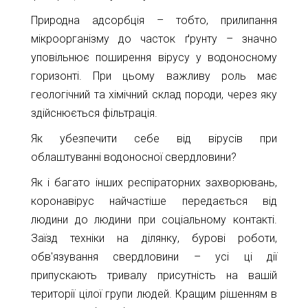
Природна адсорбція – тобто, прилипання
мікроорганізму до часток ґрунту – значно
уповільнює поширення вірусу у водоносному
горизонті. При цьому важливу роль має
геологічний та хімічний склад породи, через яку
здійснюється фільтрація.
Як убезпечити себе від вірусів при
облаштуванні водоносної свердловини?
Як і багато інших респіраторних захворювань,
коронавірус найчастіше передається від
людини до людини при соціальному контакті.
Заїзд техніки на ділянку, бурові роботи,
обв'язування свердловини – усі ці дії
припускають тривалу присутність на вашій
території цілої групи людей. Кращим рішенням в