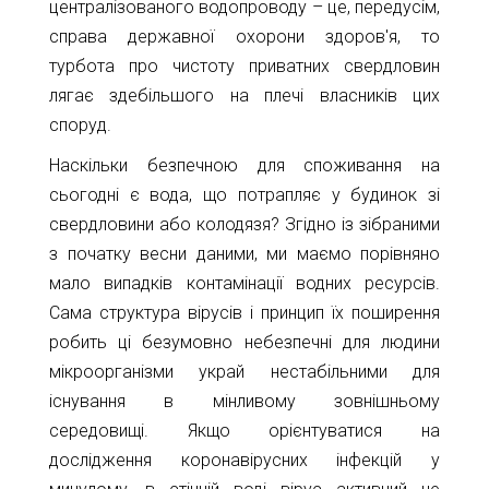
централізованого водопроводу – це, передусім,
11-
справа державної охорони здоров'я, то
61
info@1kbk.com.ua
турбота про чистоту приватних свердловин
лягає здебільшого на плечі власників цих
споруд.
Наскільки безпечною для споживання на
сьогодні є вода, що потрапляє у будинок зі
свердловини або колодязя? Згідно із зібраними
з початку весни даними, ми маємо порівняно
мало випадків контамінації водних ресурсів.
Сама структура вірусів і принцип їх поширення
робить ці безумовно небезпечні для людини
мікроорганізми украй нестабільними для
існування в мінливому зовнішньому
середовищі. Якщо орієнтуватися на
дослідження коронавірусних інфекцій у