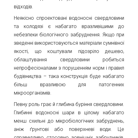
відходів.
Неякісно спроектовані водоносні свердловини
та колодязі є набагато вразливішими до
небезпеки біологічного забруднення. Якщо при
зведенні використовуються матеріали сумнівної
якості, що коштували підозріло дешево,
облаштування свердловини робиться
непрофесіоналами з порушенням норм і правил
будівництва – така конструкція буде набагато
більш вразливою для патогенних
мікроорганізмів.
Певну роль грає й глибина буріння свердловини.
Глибинні водоносні шари в цілому набагато
менш схильні до мікробіологічних забруднень,
аніж ґрунтові або поверхневі води. Це
справедливо стосовно зовнішніх забрудників,