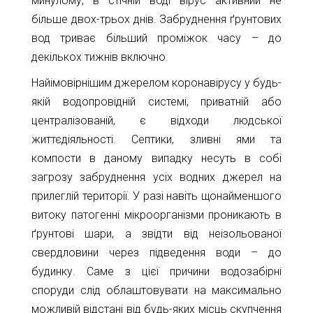
минулому, в стічній воді вірус активний не
більше двох-трьох днів. Забруднення ґрунтових
вод триває більший проміжок часу – до
декількох тижнів включно.
Найімовірнішим джерелом коронавірусу у будь-
якій водопровідній системі, приватній або
централізованій, є відходи людської
життєдіяльності. Септики, зливні ями та
компости в даному випадку несуть в собі
загрозу забруднення усіх водних джерел на
прилеглій території. У разі навіть щонайменшого
витоку патогенні мікроорганізми проникають в
ґрунтові шари, а звідти від неізольованої
свердловини через підведення води – до
будинку. Саме з цієї причини водозабірні
споруди слід облаштовувати на максимально
можливій відстані від будь-яких місць скупчення