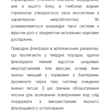
але з іншого боку, в глибоких водних
горизонтах утворюється своя екосистема з
характерною мікробіологією. Як
розвиватиметься взаємодія такої системи з
вірусом досі є предметом актуальних наукових
досліджень.
Природна фільтрація в артезіанських джерелах,
що пролягають у твердих породах, здатна
фільтрувати певний відсоток шкідливих
мікроорганізмів. Але вірусам, розмір яких
значно менший у порівнянні з бактеріями,
проникнути через таку систему очищення
значно легше. З цієї причини облаштування
кесона для ізолювання поверхневих вод слід
поєднувати з використанням якісного
фільтраційного устаткування.