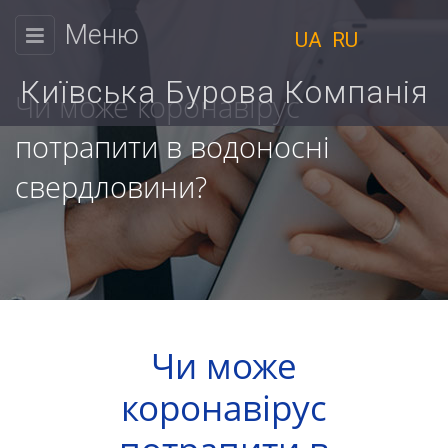
Меню
UA
RU
КИЇВСЬКА
БУРОВА
Київська Бурова Компанія
Чи може коронавірус
КОМПАНІЯ
потрапити в водоносні
Фізичним
свердловини?
Ми
особам
працюємо
Юридичним
з
9:00
особам
до
Ціни
18:00
Чи може
Пн.
Розрахунок
коронавірус
Вт.
вартості
Ср.
Чт.