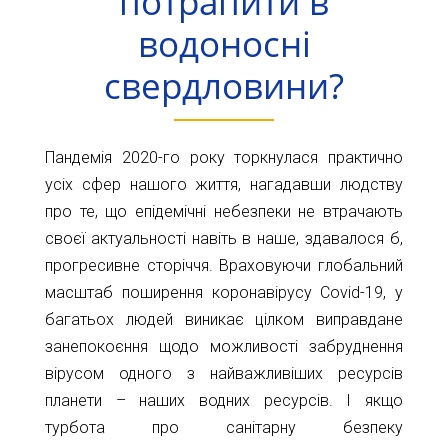
потрапити в
Карта
Пт.
водоносні
Сб.
глибин
Нд.
свердловини?
Адреса:
Новини
м.Київ
вул.
Статті
Пандемія 2020-го року торкнулася практично
Велика
Окружна,
Відгуки
усіх сфер нашого життя, нагадавши людству
4
про те, що епідемічні небезпеки не втрачають
(біля
Контакти
своєї актуальності навіть в наше, здавалося б,
гіпермаркету
Ашан)
прогресивне сторіччя. Враховуючи глобальний
масштаб поширення коронавірусу Covid-19, у
+38044-
багатьох людей виникає цілком виправдане
221-
занепокоєння щодо можливості забруднення
02-
вірусом одного з найважливіших ресурсів
02
планети – наших водних ресурсів. І якщо
+38098-
турбота про санітарну безпеку
856-