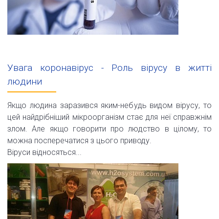
Увага коронавірус - Роль вірусу в житті
людини
Якщо людина заразився яким-небудь видом вірусу, то
цей найдрібніший мікроорганізм стає для неї справжнім
злом. Але якщо говорити про людство в цілому, то
можна посперечатися з цього приводу.
Віруси відносяться...