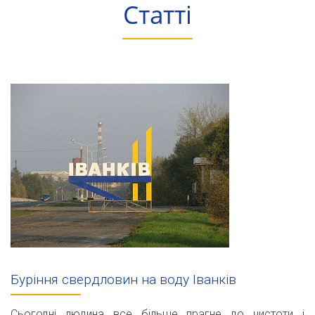
Статті
Буріння свердловин на воду Іванків
Сьогодні людина все більше прагне до чистоти і