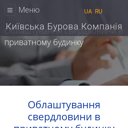
Меню
UA
RU
КИЇВСЬКА
БУРОВА
Київська Бурова Компанія
Облаштування свердловини в
КОМПАНІЯ
приватному будинку
Фізичним
Ми
особам
працюємо
Юридичним
з
9:00
особам
до
Ціни
18:00
Облаштування
Пн.
Розрахунок
свердловини в
Вт.
вартості
Ср.
Чт.