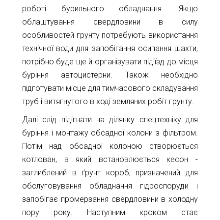
роботі бурильного обладнання. Якщо
облаштування свердловини в силу
особливостей грунту потребують використання
технічної води для запобігання осипання шахти,
потрібно буде ще й організувати під'їзд до місця
буріння автоцистерни. Також необхідно
підготувати місце для тимчасового складування
труб і витягнутого в ході земляних робіт грунту.
Далі слід підігнати на ділянку спецтехніку для
буріння і монтажу обсадної колони з фільтром.
Потім над обсадної колоною створюється
котлован, в який встановлюється кесон -
заглиблений в ґрунт короб, призначений для
обслуговування обладнання гідроспоруди і
запобігає промерзання свердловини в холодну
пору року. Наступним кроком стає