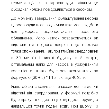
герметизація гирла гідроспоруди - ділянки, де
обсадная колона повідомляється з кесоном.
До моменту завершення облаштування кесона
гідроспоруди власник ділянки вже має придбати
для джерела водопостачання насосного
обладнання. Його натиск розраховується як
відстань від водного дзеркала до верхньої
точки споживання. Так, при глибині свердловини
в 30 метрів і висоті будинку в 5 метрів,
оптимальний напір для насоса з урахуванням
коефіцієнта втрати буде розраховуватися за
формулою (30 + 5) * 1,15 і складе 40,25 м.
Якщо об'єкт споживання знаходиться на деякій
відстані від свердловини, у формулі потрібно
буде врахувати і дистанцію від гідроспоруди до
найдальшої точки подачі води. При цьому 10