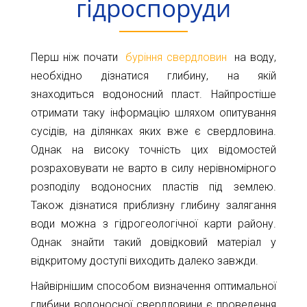
гідроспоруди
11-
61
info@1kbk.com.ua
Перш ніж почати
буріння свердловин
на воду,
необхідно дізнатися глибину, на якій
знаходиться водоносний пласт. Найпростіше
отримати таку інформацію шляхом опитування
сусідів, на ділянках яких вже є свердловина.
Однак на високу точність цих відомостей
розраховувати не варто в силу нерівномірного
розподілу водоносних пластів під землею.
Також дізнатися приблизну глибину залягання
води можна з гідрогеологічної карти району.
Однак знайти такий довідковий матеріал у
відкритому доступі виходить далеко завжди.
Найвірнішим способом визначення оптимальної
глибини водоносної свердловини є проведення