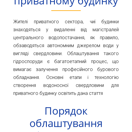
приватному будинку
Карта
Пт.
Сб.
глибин
Нд.
Жителі приватного сектора, чиї будинки
Адреса:
Новини
знаходяться у видаленні від магістралей
м.Київ
центрального водопостачання, як правило,
вул.
Статті
обзаводяться автономним джерелом води у
Велика
Окружна,
вигляді свердловини. Облаштування такого
Відгуки
4
гідроспоруди є багатоетапний процес, що
(біля
Контакти
вимагає залучення професійного бурового
гіпермаркету
обладнання. Основні етапи і технологію
Ашан)
створення водоносної свердловини для
+38044-
приватного будинку освітить дана стаття
221-
02-
Порядок
02
облаштування
+38098-
856-