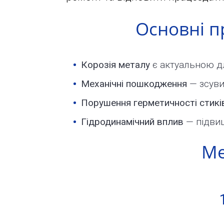
з
Юридичним
9:00
Основні п
до
особам
18:00
Корозія металу
є актуальною дл
Пн.
Ціни
Механічні пошкодження
— зсуви 
Вт.
Порушення герметичності стикі
Ср.
Розрахунок
Гідродинамічний вплив
— підви
Чт.
Пт.
Ме
вартості
Сб.
Нд.
Карта
Адреса:
м.Київ
вул.