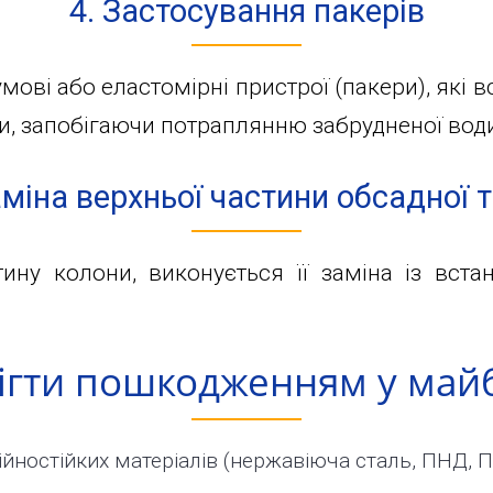
4. Застосування пакерів
ові або еластомірні пристрої (пакери), які 
и, запобігаючи потраплянню забрудненої вод
аміна верхньої частини обсадної 
ну колони, виконується її заміна із вст
бігти пошкодженням у май
йностійких матеріалів (нержавіюча сталь, ПНД, П