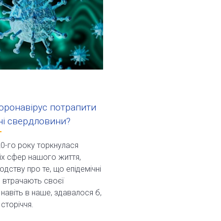
оронавірус потрапити
ні свердловини?
0-го року торкнулася
іх сфер нашого життя,
дству про те, що епідемічні
 втрачають своєї
 навіть в наше, здавалося б,
сторіччя.