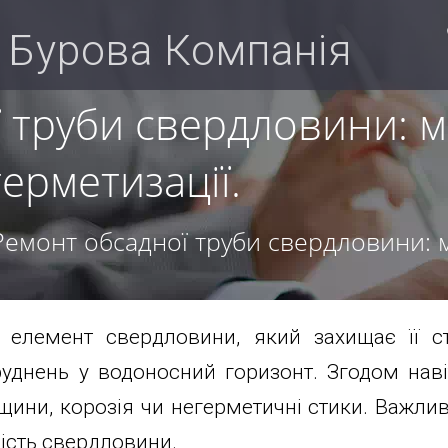
 Бурова Компанія
 труби свердловини: 
ерметизації.
Ремонт обсадної труби свердловини: 
елемент свердловини, який захищає її ст
уднень у водоносний горизонт. Згодом навіт
щини, корозія чи негерметичні стики. Важли
ість свердловини.