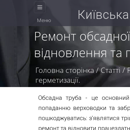
КИЇВСЬКА
Київська
Меню
БУРОВА
Ремонт обсадної
відновлення та г
КОМПАНІЯ
Головна сторінка
/
Статті
/
герметизації.
Фізичним
Обсадна труба - це основний 
попаданню верховодки та забр
Ми
особам
пошкоджуватись: з'являтися трі
працюємо
ремонт та відновити працездатн