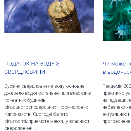
ПОДАТОК НА ВОДУ ЗІ
Чи може к
СВЕРДЛОВИНИ
в водонос
Буріння свердловин на воду-основне
Пандемія 202
джерело водопостачання для власників
практично ус
приватних будинків,
нагадавши лю
сільськогосподарських і промислових
небезпеки не
підприємств. Сьогодні багато
актуальності
сільгосппідприємств мають у власності
прогресивне 
свердловини....