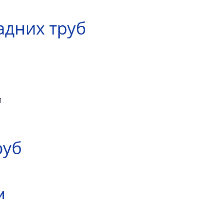
адних труб
.
руб
и