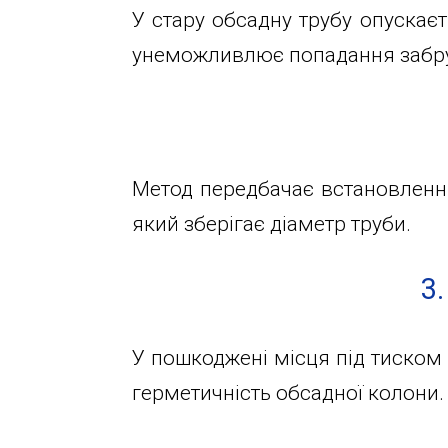
глибин
Велика
У стару обсадну трубу опускає
Окружна,
унеможливлює попадання забру
Новини
4
(біля
гіпермаркету
Статті
Ашан)
Метод передбачає встановлення
Відгуки
+38044-
який зберігає діаметр труби.
221-
02-
Контакти
3
02
+38098-
У пошкоджені місця під тиском
856-
герметичність обсадної колони.
11-
61