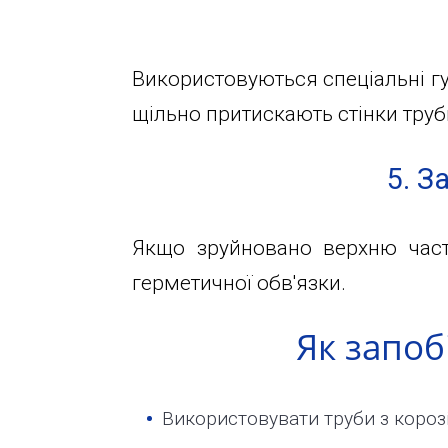
info@1kbk.com.ua
Використовуються спеціальні гум
щільно притискають стінки труб
5. З
Якщо зруйновано верхню части
герметичної обв'язки.
Як запо
Використовувати труби з корозі