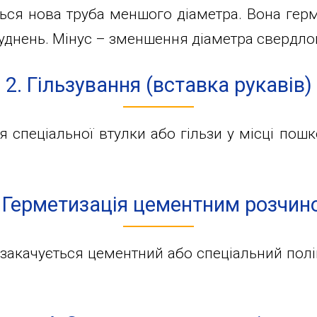
ться нова труба меншого діаметра. Вона герм
днень. Мінус – зменшення діаметра свердло
2. Гільзування (вставка рукавів)
 спеціальної втулки або гільзи у місці пош
. Герметизація цементним розчин
 закачується цементний або спеціальний пол