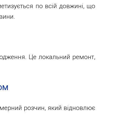
етизується по всій довжині, що
вини.
кодження. Це локальний ремонт,
ом
імерний розчин, який відновлює