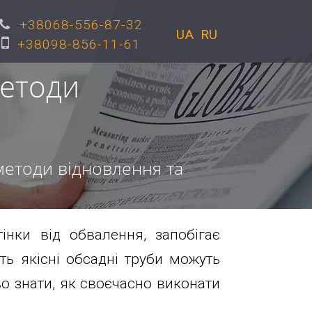
+38068-556-87-32
UA
RU
+38098-856-11-61
методи
методи відновлення та
інки від обвалення, запобігає
ь якісні обсадні труби можуть
во знати, як своєчасно виконати