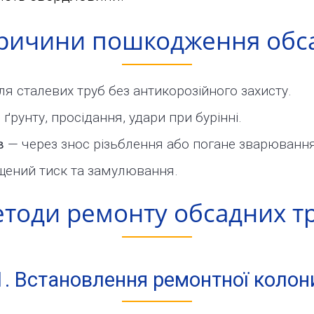
ричини пошкодження обс
я сталевих труб без антикорозійного захисту.
ґрунту, просідання, удари при бурінні.
в
— через знос різьблення або погане зварювання
щений тиск та замулювання.
тоди ремонту обсадних т
1. Встановлення ремонтної колон