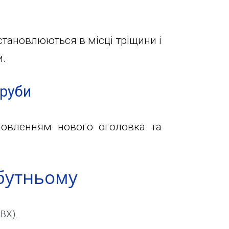
встановлюються в місці тріщини і
и.
труби
ановленням нового оголовка та
бутньому
ВХ).