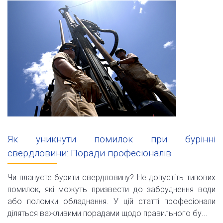
Як уникнути помилок при бурінні
свердловини: Поради професіоналів
Чи плануєте бурити свердловину? Не допустіть типових
помилок, які можуть призвести до забруднення води
або поломки обладнання. У цій статті професіонали
діляться важливими порадами щодо правильного бу...