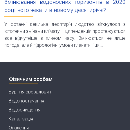
Змінювання водоносних горизонтів в 2020
році: чого чекати в новому десятиріччі?
У останні декілька десятиріч людство зіткнулося з
істотними змінами клімату – ця тенденція простежується
все відчутніше з плином часу. Змінюється не лише
погода, але й гідрологічні умови планети, і ця...
Фізичним особам
Буріння свердловин
Водопостачання
Водоочищення
Каналізація
Опалення