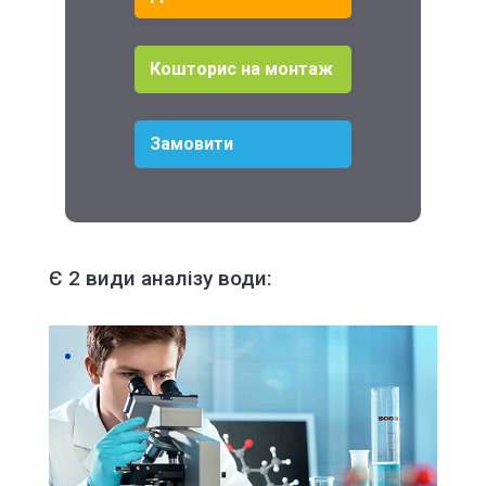
Кошторис на монтаж
Замовити
Є 2 види аналізу води: