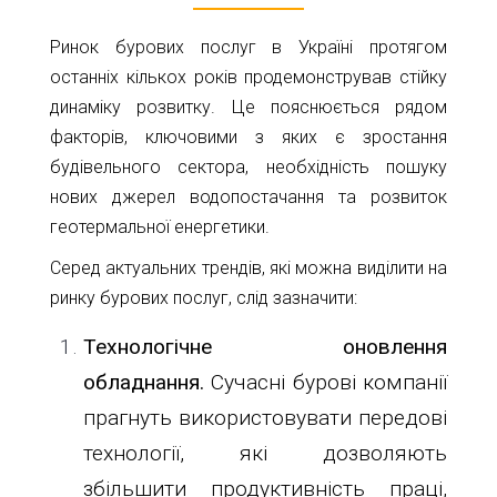
Карта
Пт.
Сб.
Ринок бурових послуг в Україні протягом
глибин
Нд.
останніх кількох років продемонстрував стійку
динаміку розвитку. Це пояснюється рядом
Адреса:
Новини
м.Київ
факторів, ключовими з яких є зростання
вул.
Статті
будівельного сектора, необхідність пошуку
Велика
нових джерел водопостачання та розвиток
Окружна,
Відгуки
4
геотермальної енергетики.
(біля
Контакти
Серед актуальних трендів, які можна виділити на
гіпермаркету
Ашан)
ринку бурових послуг, слід зазначити:
+38044-
Технологічне оновлення
221-
обладнання.
Сучасні бурові компанії
02-
прагнуть використовувати передові
02
технології, які дозволяють
+38098-
856-
збільшити продуктивність праці,