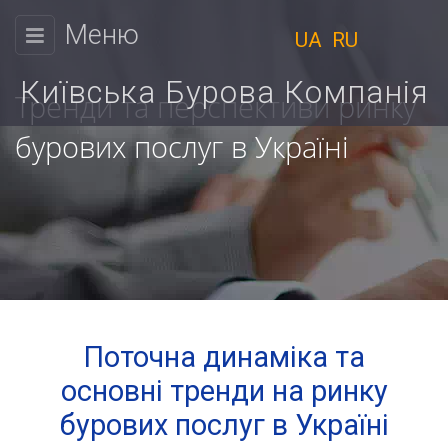
Меню
UA
RU
КИЇВСЬКА
БУРОВА
Київська Бурова Компанія
Тренди та перспективи ринку
КОМПАНІЯ
бурових послуг в Україні
Фізичним
Ми
особам
працюємо
Юридичним
з
9:00
особам
до
Ціни
18:00
Поточна динаміка та
Пн.
Розрахунок
основні тренди на ринку
Вт.
вартості
Ср.
бурових послуг в Україні
Чт.