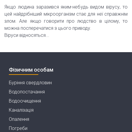
Якщо людина заразився яким-небудь видом вірусу, то
цей найдрібніший мікроорганізм стає для неї справжнім
злом. Але якщо говорити про людство в цілому, то
можна посперечатися з цього приводу.
Віруси відносяться...
Фізичним особам
Буріння свердловин
Водопостачання
Водоочищення
Каналізація
Опалення
Погреби