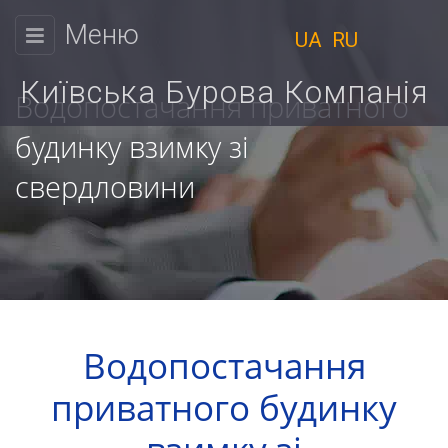
Меню
UA
RU
КИЇВСЬКА
БУРОВА
Київська Бурова Компанія
Водопостачання приватного
КОМПАНІЯ
будинку взимку зі
Фізичним
свердловини
Ми
особам
працюємо
Юридичним
з
9:00
особам
до
Ціни
18:00
Водопостачання
Пн.
Розрахунок
приватного будинку
Вт.
вартості
Ср.
Чт.