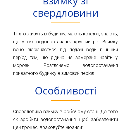
взимку зі
Карта
Пт.
свердловини
Сб.
глибин
Нд.
Адреса:
Новини
Ті, хто живуть в будинку, мають котедж, знають,
м.Київ
вул.
Статті
що у них водопостачання круглий рік. Взимку
Велика
воно відрізняється від подачі води в інший
Окружна,
Відгуки
період тим, що рідина не замерзне навіть у
4
(біля
морози. Розглянемо водопостачання
Контакти
гіпермаркету
приватного будинку в зимовий період.
Ашан)
Особливості
+38044-
221-
02-
Свердловина взимку в робочому стані. До того
02
+38098-
як зробити водопостачання, щоб забезпечити
856-
цей процес, враховуйте нюанси: