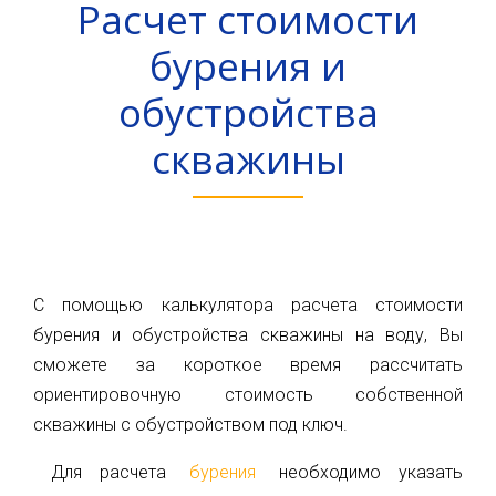
Расчет стоимости
Карта
Пт.
Сб.
бурения и
глубин
Вс.
обустройства
Новости
Адрес:
г.Киев
скважины
Статьи
ул.
Большая
Отзывы
Окружная,
4
Контакты
(рядом
с
гипермаркетом
С помощью калькулятора расчета стоимости
Ашан)
бурения и обустройства скважины на воду, Вы
сможете за короткое время рассчитать
+38(098)856-
ориентировочную стоимость собственной
11-
скважины с обустройством под ключ.
61
+38(068)556-
Для расчета
бурения
необходимо указать
87-