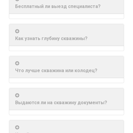
Карта
Пт.
Бесплатный ли выезд специалиста?
Сб.
глубин
Вс.
Новости
Адрес:
г.Киев
Как узнать глубину скважины?
Статьи
ул.
Большая
Отзывы
Окружная,
4
Контакты
(рядом
Что лучше скважина или колодец?
с
гипермаркетом
Ашан)
+38(098)856-
Выдаются ли на скважину документы?
11-
61
+38(068)556-
87-