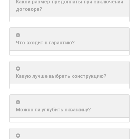
Какой размер предоплаты при заключении
32
договора?
info@1kbk.com.ua
Что входит в гарантию?
Какую лучше выбрать конструкцию?
Можно ли углубить скважину?