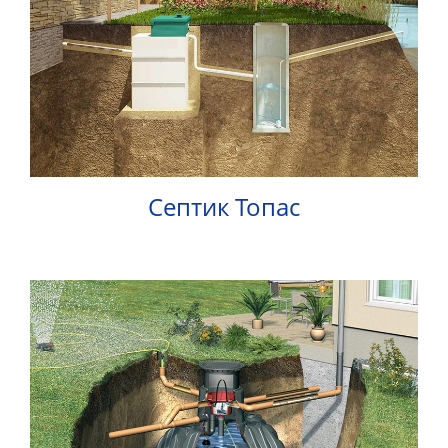
32
info@1kbk.com.ua
Септик Топас