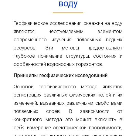
воду
Карта
Пт.
Сб.
глубин
Вс.
Геофизические исследования скважин на воду
Адрес:
Новости
являются неотъемлемым элементом
г.Киев
современного изучения подземных водных
ул.
Статьи
ресурсов. Эти методы предоставляют
Большая
Окружная,
Отзывы
глубокое понимание структуры, состояния и
4
особенностей водоносных горизонтов.
(рядом
Контакты
с
Принципы геофизических исследований
гипермаркетом
Ашан)
Основой геофизического метода является
регистрация различных физических полей и их
+38(098)856-
изменений, вызванных различными свойствами
11-
подземных слоев. В зависимости от
61
конкретного метода это может включать в
+38(068)556-
себя измерение электрической проводимости,
87-
плотности, магнитного поля или акустических