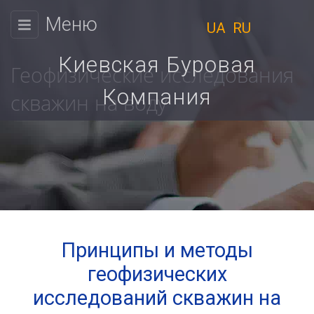
Меню
UA
RU
КИЕВСКАЯ
БУРОВАЯ
Киевская Буровая
Геофизические исследования
КОМПАНИЯ
Компания
скважин на воду
Физическим
Мы
лицам
работаем
Юридическим
с
9:00
лицам
до
Цены
18:00
Принципы и методы
Пн.
Расчет
геофизических
Вт.
стоимости
Ср.
исследований скважин на
Чт.