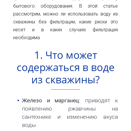
Карта
Пт.
бытового оборудования. В этой статье
Сб.
рассмотрим, можно ли использовать воду из
глубин
Вс.
скважины без фильтрации, какие риски это
Адрес:
Новости
несет и в каких случаях фильтрация
г.Киев
необходима.
ул.
Статьи
Большая
1. Что может
Окружная,
Отзывы
4
содержаться в воде
(рядом
Контакты
с
из скважины?
гипермаркетом
Ашан)
+38(098)856-
Железо и марганец:
приводят к
11-
появлению ржавчины на
61
сантехнике и изменению вкуса
+38(068)556-
воды.
87-