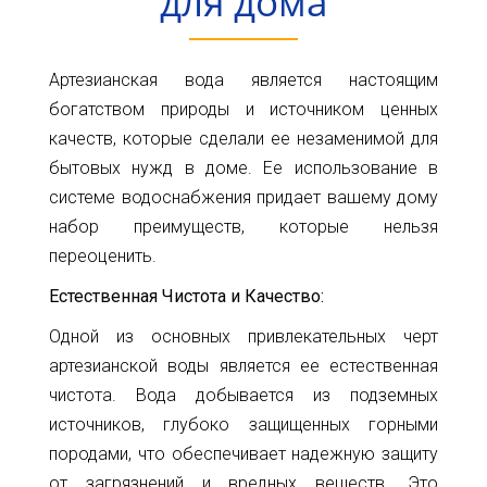
для дома
Карта
Пт.
Сб.
глубин
Вс.
Артезианская вода является настоящим
Адрес:
Новости
богатством природы и источником ценных
г.Киев
качеств, которые сделали ее незаменимой для
ул.
Статьи
бытовых нужд в доме. Ее использование в
Большая
Окружная,
системе водоснабжения придает вашему дому
Отзывы
4
набор преимуществ, которые нельзя
(рядом
Контакты
переоценить.
с
гипермаркетом
Естественная Чистота и Качество:
Ашан)
Одной из основных привлекательных черт
+38(098)856-
артезианской воды является ее естественная
11-
чистота. Вода добывается из подземных
61
источников, глубоко защищенных горными
+38(068)556-
породами, что обеспечивает надежную защиту
87-
от загрязнений и вредных веществ. Это