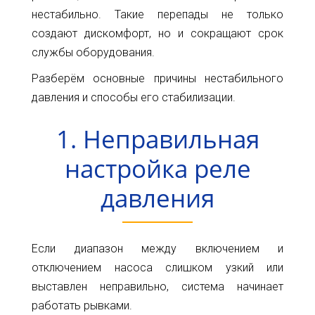
Карта
Пт.
нестабильно. Такие перепады не только
Сб.
создают дискомфорт, но и сокращают срок
глубин
Вс.
службы оборудования.
Адрес:
Новости
Разберём основные причины нестабильного
г.Киев
ул.
давления и способы его стабилизации.
Статьи
Большая
Окружная,
1. Неправильная
Отзывы
4
(рядом
настройка реле
Контакты
с
гипермаркетом
давления
Ашан)
+38(098)856-
11-
Если диапазон между включением и
61
отключением насоса слишком узкий или
+38(068)556-
выставлен неправильно, система начинает
87-
работать рывками.