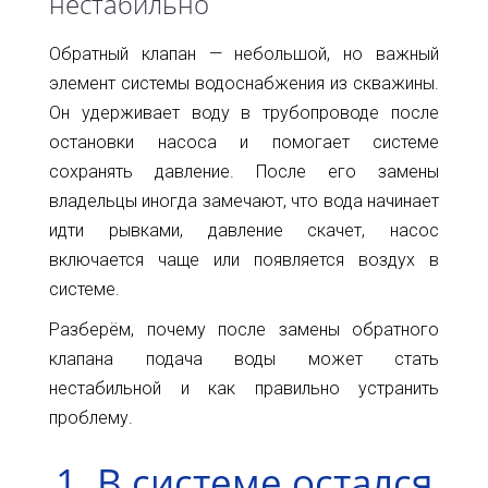
нестабильно
Карта
Пт.
Сб.
Обратный клапан — небольшой, но важный
глубин
Вс.
элемент системы водоснабжения из скважины.
Адрес:
Новости
Он удерживает воду в трубопроводе после
г.Киев
остановки насоса и помогает системе
ул.
Статьи
сохранять давление. После его замены
Большая
Окружная,
Отзывы
владельцы иногда замечают, что вода начинает
4
идти рывками, давление скачет, насос
(рядом
Контакты
включается чаще или появляется воздух в
с
гипермаркетом
системе.
Ашан)
Разберём, почему после замены обратного
+38(098)856-
клапана подача воды может стать
11-
нестабильной и как правильно устранить
61
проблему.
+38(068)556-
1. В системе остался
87-