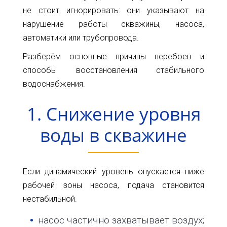
Карта
Пт.
не стоит игнорировать: они указывают на
Сб.
нарушение работы скважины, насоса,
глубин
Вс.
автоматики или трубопровода.
Адрес:
Новости
Разберём основные причины перебоев и
г.Киев
ул.
способы восстановления стабильного
Статьи
Большая
водоснабжения.
Окружная,
Отзывы
4
1. Снижение уровня
(рядом
Контакты
с
воды в скважине
гипермаркетом
Ашан)
+38(098)856-
Если динамический уровень опускается ниже
11-
рабочей зоны насоса, подача становится
61
нестабильной.
+38(068)556-
87-
насос частично захватывает воздух;