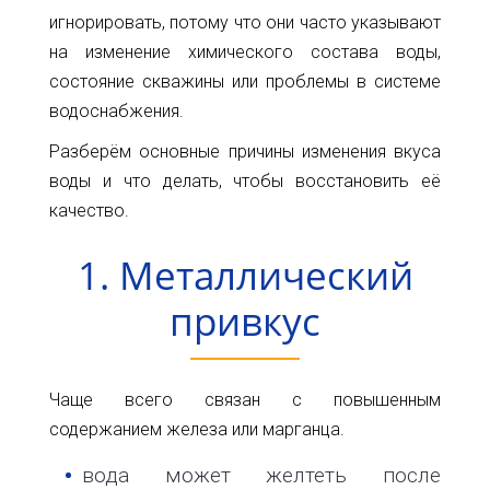
Карта
Пт.
игнорировать, потому что они часто указывают
Сб.
на изменение химического состава воды,
глубин
Вс.
состояние скважины или проблемы в системе
Адрес:
Новости
водоснабжения.
г.Киев
ул.
Разберём основные причины изменения вкуса
Статьи
Большая
воды и что делать, чтобы восстановить её
Окружная,
Отзывы
качество.
4
(рядом
Контакты
1. Металлический
с
гипермаркетом
привкус
Ашан)
+38(098)856-
11-
Чаще всего связан с повышенным
61
содержанием железа или марганца.
+38(068)556-
87-
вода может желтеть после