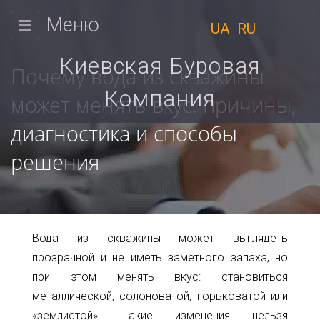
Меню
UA
RU
КИЕВСКАЯ
БУРОВАЯ
Киевская Буровая
Почему вода из скважины
КОМПАНИЯ
Компания
может менять вкус: причины,
Физическим
диагностика и способы
Мы
лицам
решения
работаем
Юридическим
с
9:00
лицам
до
Цены
Вода из скважины может выглядеть
18:00
прозрачной и не иметь заметного запаха, но
Пн.
Расчет
при этом менять вкус: становиться
Вт.
металлической, солоноватой, горьковатой или
стоимости
Ср.
Чт.
«землистой». Такие изменения нельзя