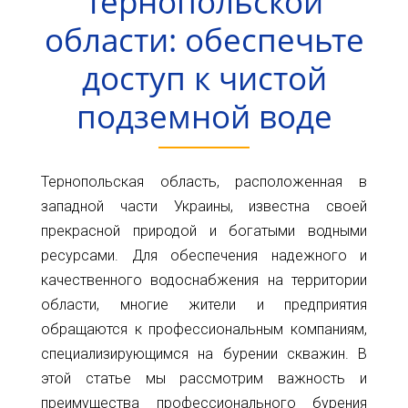
Тернопольской
Карта
Пт.
области: обеспечьте
Сб.
глубин
Вс.
доступ к чистой
Адрес:
Новости
подземной воде
г.Киев
ул.
Статьи
Большая
Окружная,
Отзывы
Тернопольская область, расположенная в
4
(рядом
западной части Украины, известна своей
Контакты
с
прекрасной природой и богатыми водными
гипермаркетом
ресурсами. Для обеспечения надежного и
Ашан)
качественного водоснабжения на территории
+38(098)856-
области, многие жители и предприятия
11-
обращаются к профессиональным компаниям,
61
специализирующимся на бурении скважин. В
+38(068)556-
этой статье мы рассмотрим важность и
87-
преимущества профессионального бурения