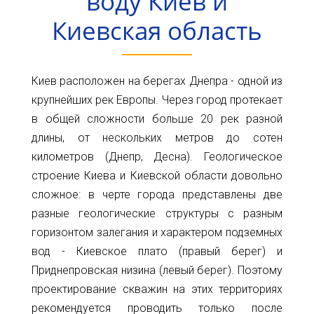
воду Киев и
Карта
Пт.
Киевская область
Сб.
глубин
Вс.
Адрес:
Новости
Киев расположен на берегах Днепра - одной из
г.Киев
ул.
Статьи
крупнейших рек Европы. Через город протекает
Большая
в общей сложности больше 20 рек разной
Окружная,
Отзывы
длины, от нескольких метров до сотен
4
(рядом
километров (Днепр, Десна). Геологическое
Контакты
с
строение Киева и Киевской области довольно
гипермаркетом
сложное: в черте города представлены две
Ашан)
разные геологические структуры с разным
+38(098)856-
горизонтом залегания и характером подземных
11-
вод - Киевское плато (правый берег) и
61
Приднепровская низина (левый берег). Поэтому
+38(068)556-
проектирование скважин на этих территориях
87-
рекомендуется проводить только после