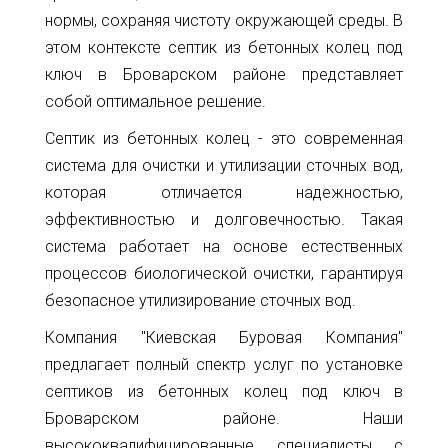
Карта
Пт.
нормы, сохраняя чистоту окружающей среды. В
Сб.
этом контексте септик из бетонных колец под
глубин
Вс.
ключ в Броварском районе представляет
Адрес:
Новости
собой оптимальное решение.
г.Киев
ул.
Септик из бетонных колец - это современная
Статьи
Большая
система для очистки и утилизации сточных вод,
Окружная,
Отзывы
которая отличается надежностью,
4
эффективностью и долговечностью. Такая
(рядом
Контакты
с
система работает на основе естественных
гипермаркетом
процессов биологической очистки, гарантируя
Ашан)
безопасное утилизирование сточных вод.
+38(098)856-
Компания "Киевская Буровая Компания"
11-
предлагает полный спектр услуг по установке
61
септиков из бетонных колец под ключ в
+38(068)556-
Броварском районе. Наши
87-
высококвалифицированные специалисты с