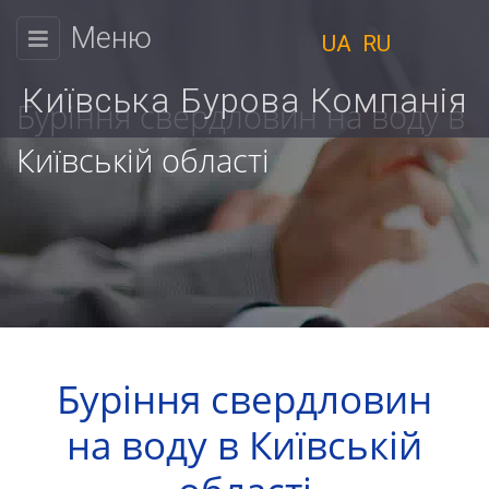
Меню
UA
RU
КИЇВСЬКА
БУРОВА
Київська Бурова Компанія
Буріння свердловин на воду в
КОМПАНІЯ
Київській області
Фізичним
Ми
особам
працюємо
Юридичним
з
9:00
особам
до
Ціни
18:00
Буріння свердловин
Пн.
Розрахунок
на воду в Київській
Вт.
вартості
Ср.
Чт.