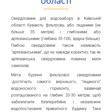
області
Карта
Пт.
Сб.
глибин
Нд.
Свердловини для водозабору в Київській
Адреса:
Новини
області бувають фільтрову, або піщаними (не
м.Київ
більше 35 метрів) і глибокими, або
вул.
Статті
артезіанськими (глибина 35-100, зрідка більше).
Велика
Окружна,
Глибокі свердловини також називають
Відгуки
4
"артезіанськими", що не завжди коректно, так як
(біля
Контакти
артезіанська свердловина повинна мати
гіпермаркету
самоізлів.
Ашан)
Мета буріння фільтрової свердловини
+38044-
-достігнуть самого верхнього, "піщаного"
221-
водоносного горизонту, зазвичай
02-
розташованого на глибині 20-30 метрів, щоб
02
+38098-
забезпечити безперебійне і незалежне
856-
водопостачання приватного будинку. Така