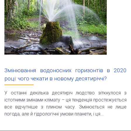
Змінювання водоносних горизонтів в 2020
році: чого чекати в новому десятиріччі?
У останні декілька десятиріч людство зіткнулося з
істотними змінами клімату – ця тенденція простежується
все відчутніше з плином часу. Змінюється не лише
погода, але й гідрологічні умови планети, і ця...