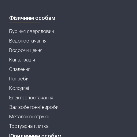
Фізичним особам
Буріння свердловин
Водопостачання
Водоочищення
Каналізація
Опалення
Погреби
Колодязі
Електропостачання
Залізобетонні вироби
Металоконструкції
Тротуарна плитка
Юридичним особам