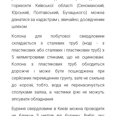
горизонти Київської області (Сеноманский,
Юрський, Полтавський, Бучацького) можна
дізнатися за кадастрам і, звичайно, досвідченим
шляхом.
Колона для побутової свердловини
складається з сталевих труб (іноді - з
пластикових або сталевих і пластикових труб) з
5 міліметровими стінками, що не оцинковані.
Колона з пластикових труб обходиться
дорожче і може бути пошкоджена при
серйозних переміщеннях грунту, зате не схильна
до корозії, тобто, вода не перенасичується
сполуками заліза, а частинки іржі не можуть
зіпсувати обладнання.
Буріння свердловини в Києві можна проводити
не ближче 3 метрів від будинку. Вибір, яку