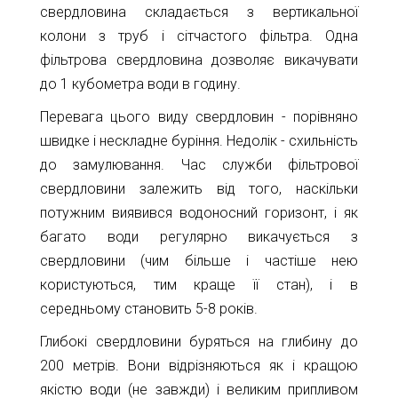
11-
свердловина складається з вертикальної
61
колони з труб і сітчастого фільтра. Одна
info@1kbk.com.ua
фільтрова свердловина дозволяє викачувати
до 1 кубометра води в годину.
Перевага цього виду свердловин - порівняно
швидке і нескладне буріння. Недолік - схильність
до замулювання. Час служби фільтрової
свердловини залежить від того, наскільки
потужним виявився водоносний горизонт, і як
багато води регулярно викачується з
свердловини (чим більше і частіше нею
користуються, тим краще її стан), і в
середньому становить 5-8 років.
Глибокі свердловини буряться на глибину до
200 метрів. Вони відрізняються як і кращою
якістю води (не завжди) і великим припливом