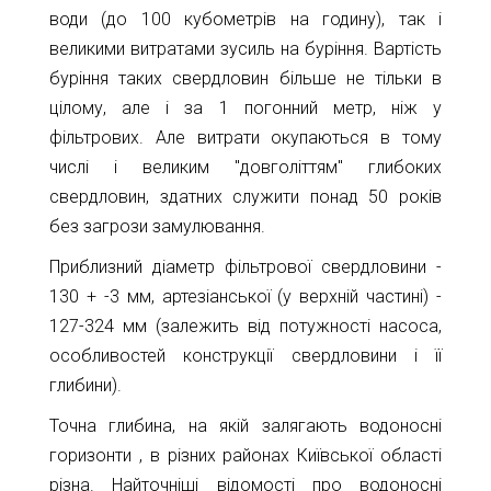
води (до 100 кубометрів на годину), так і
великими витратами зусиль на буріння. Вартість
буріння таких свердловин більше не тільки в
цілому, але і за 1 погонний метр, ніж у
фільтрових. Але витрати окупаються в тому
числі і великим "довголіттям" глибоких
свердловин, здатних служити понад 50 років
без загрози замулювання.
Приблизний діаметр фільтрової свердловини -
130 + -3 мм, артезіанської (у верхній частині) -
127-324 мм (залежить від потужності насоса,
особливостей конструкції свердловини і її
глибини).
Точна глибина, на якій залягають водоносні
горизонти
, в різних районах Київської області
різна. Найточніші відомості про водоносні