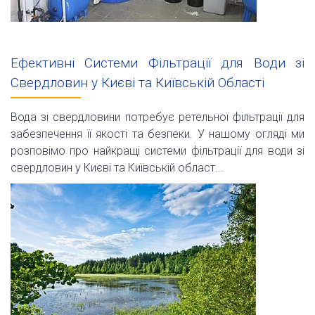
Ефективні Системи Фільтрації для Води зі
Свердловин у Києві та Київській Області
Вода зі свердловини потребує ретельної фільтрації для
забезпечення її якості та безпеки. У нашому огляді ми
розповімо про найкращі системи фільтрації для води зі
свердловин у Києві та Київській област...