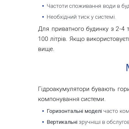
глибин
Велика
Частоти споживання води в бу
Окружна,
Необхідний тиск у системі.
Новини
4
(біля
Для приватного будинку з 2-4
гіпермаркету
Статті
100 літрів. Якщо використовуєть
Ашан)
вище.
Відгуки
+38044-
221-
02-
Контакти
02
Гідроакумулятори бувають гори
+38098-
компонування системи.
856-
Горизонтальні моделі
часто ком
11-
Вертикальні
зручніші в обслуг
61