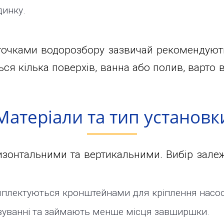
динку.
 точками водорозбору зазвичай рекомендують
ся кілька поверхів, ванна або полив, варто в
Матеріали та тип установк
зонтальними та вертикальними. Вибір залеж
плектуються кронштейнами для кріплення насос
овуванні та займають менше місця завширшки.