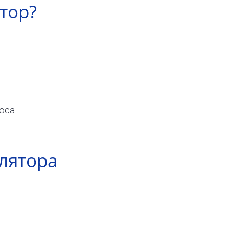
тор?
оса.
улятора