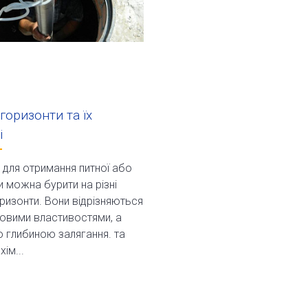
горизонти та їх
і
для отримання питної або
и можна бурити на різні
ризонти. Вони відрізняються
овими властивостями, а
 глибиною залягання. та
ім...