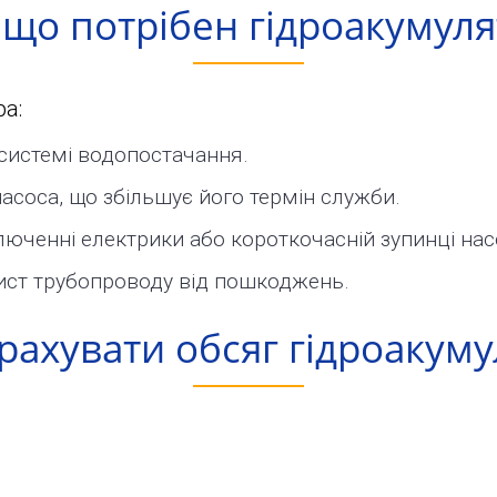
іщо потрібен гідроакумуля
а:
 системі водопостачання.
асоса, що збільшує його термін служби.
люченні електрики або короткочасній зупинці нас
хист трубопроводу від пошкоджень.
рахувати обсяг гідроакум