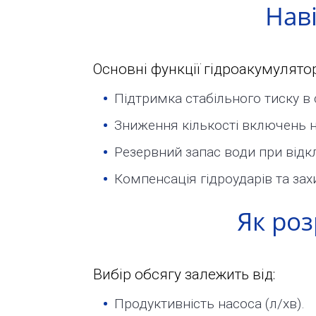
з
Нав
Юридичним
9:00
до
особам
Основні функції гідроакумулятор
18:00
Підтримка стабільного тиску в
Пн.
Ціни
Зниження кількості включень н
Вт.
Резервний запас води при відк
Ср.
Розрахунок
Чт.
Компенсація гідроударів та за
Пт.
Як роз
вартості
Сб.
Нд.
Карта
Адреса:
Вибір обсягу залежить від:
м.Київ
Продуктивність насоса (л/хв).
вул.