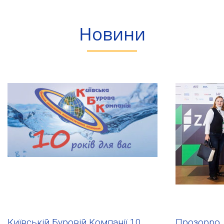
Новини
Київській Буровій Компанії 10
Прозорро 