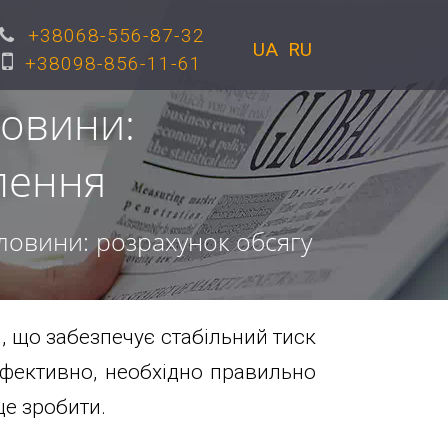
+38068-556-87-32
UA
RU
+38098-856-11-61
ловини:
лення
ловини: розрахунок обсягу
 що забезпечує стабільний тиск
ефективно, необхідно правильно
це зробити.