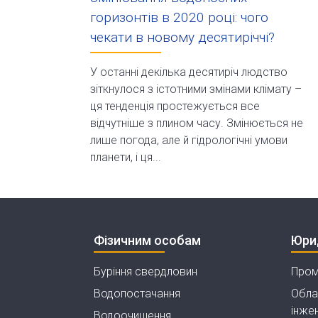
горизонтів в 2020 році: чого
чекати в новому десятиріччі?
У останні декілька десятиріч людство
зіткнулося з істотними змінами клімату –
ця тенденція простежується все
відчутніше з плином часу. Змінюється не
лише погода, але й гідрологічні умови
планети, і ця...
Фізичним особам
Юри
Буріння свердловин
Пром
Водопостачання
Обла
інжен
Водоочищення