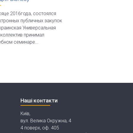
сяце 2016года, состоялся
ктронных публичных закупок
краинская Универсальная
 коллектив принимал
ебном семинаре...
Наші контакти
Київ,
вул. Велика Окружна, 4
4 поверх, оф. 405