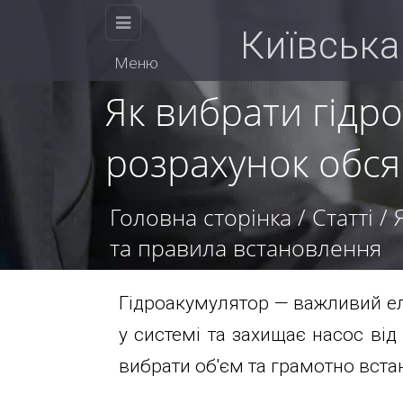
КИЇВСЬКА
Київська
Меню
БУРОВА
Як вибрати гідр
розрахунок обся
КОМПАНІЯ
Головна сторінка
/
Статті
/
та правила встановлення
Фізичним
Гідроакумулятор — важливий ел
у системі та захищає насос ві
Ми
особам
вибрати об'єм та грамотно встан
працюємо