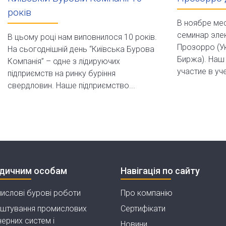
років
В ноябре ме
семинар эле
В цьому році нам виповнилося 10 років.
Прозорро (У
На сьогоднішній день “Київська Бурова
Биржа). Наш
Компанія” – одне з лідируючих
участие в уч
підприємств на ринку буріння
свердловин. Наше підприємство...
дичним особам
Навігація по сайту
ислові бурові роботи
Про компанію
штування промислових
Сертифікати
ерних систем і
Новини