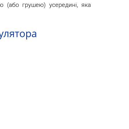
ю (або грушею) усередині, яка
улятора