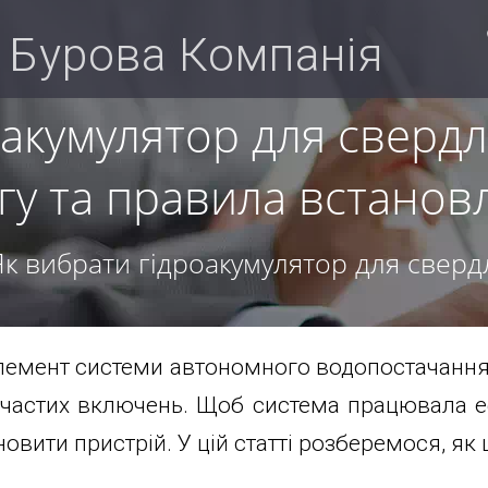
 Бурова Компанія
оакумулятор для сверд
гу та правила встанов
Як вибрати гідроакумулятор для сверд
емент системи автономного водопостачання,
д частих включень. Щоб система працювала 
овити пристрій. У цій статті розберемося, як 