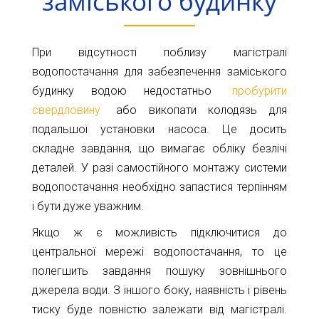
заміського будинку
Карта
Пт.
Сб.
глибин
Нд.
При відсутності поблизу магістралі
Адреса:
Новини
водопостачання для забезпечення заміського
м.Київ
будинку водою недостатньо
пробурити
вул.
Статті
свердловину
або викопати колодязь для
Велика
Окружна,
подальшої установки насоса. Це досить
Відгуки
4
складне завдання, що вимагає обліку безлічі
(біля
Контакти
деталей. У разі самостійного монтажу системи
гіпермаркету
водопостачання необхідно запастися терпінням
Ашан)
і бути дуже уважним.
+38044-
Якщо ж є можливість підключитися до
221-
центральної мережі водопостачання, то це
02-
полегшить завдання пошуку зовнішнього
02
+38098-
джерела води. З іншого боку, наявність і рівень
856-
тиску буде повністю залежати від магістралі.