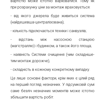
вартістю може істотно варіюватися. Тому як
при розрахунку ціни за монтаж враховується:
- від якого джерела буде живиться система
(найдешевша-централізована);
- кількість підключається техніки і санвузлів;
- відстань між насосною станцією
(магістраллю) і будинком, а також його площа;
- наявність Системи очищення (чим складніше-
тим монтаж дорожче);
- складність в кожному конкретному випадку.
Це лише основні фактори, крім яких є цілий ряд
на перший погляд незначних. У підсумковій сумі
саме безліч незначних моментів може істотно
збільшити вартість робіт.